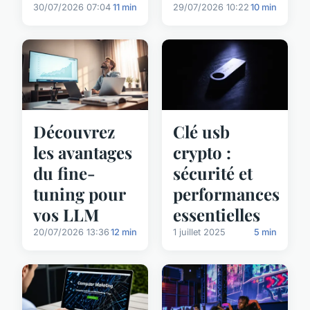
30/07/2026 07:04
11 min
29/07/2026 10:22
10 min
Découvrez
Clé usb
les avantages
crypto :
du fine-
sécurité et
tuning pour
performances
vos LLM
essentielles
20/07/2026 13:36
12 min
1 juillet 2025
5 min